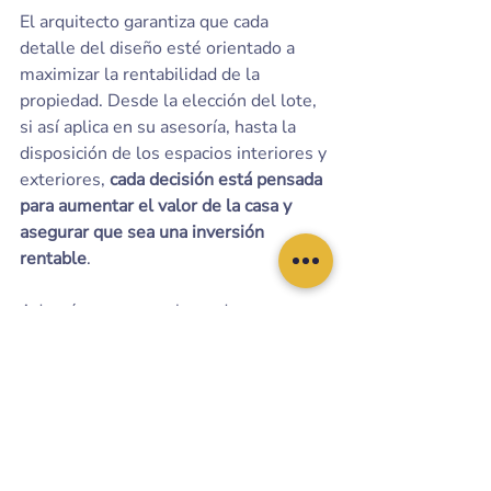
El arquitecto garantiza que cada 
detalle del diseño esté orientado a 
maximizar la rentabilidad de la 
propiedad. Desde la elección del lote, 
si así aplica en su asesoría, hasta la 
disposición de los espacios interiores y 
exteriores, 
cada decisión está pensada 
para aumentar el valor de la casa y 
asegurar que sea una inversión 
rentable
. 
Además, una casa planeada por un 
arquitecto es un legado que puedes 
dejar a tus hijos y nietos, un
patrimonio familiar que por su diseño y 
materialidad sea una casa atemporal
. 
Es una propiedad que no solo cumple 
con tus necesidades actuales, sino que 