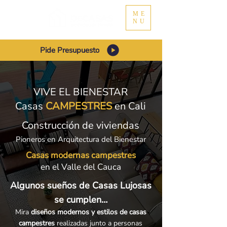
ME
NU
Pide Presupuesto
VIVE EL BIENESTAR
Casas
CAMPESTRES
en Cali
Construcción de viviendas
Pioneros en Arquitectura del Bienestar
Casas modernas campestres
en el Valle del Cauca
Algunos sueños de Casas Lujosas
se cumplen…
Mira
diseños modernos y estilos de casas
campestres
realizadas junto a personas