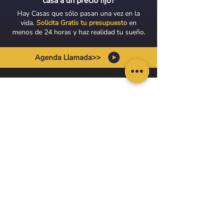
casa a un precio fijo?
o
Hay Casas que sólo pasan una vez en la
vida.
Solicita Gratis tu presupuesto
en
menos de 24 horas y haz realidad tu sueño.
Agenda Llamada>>
Información General:
Política
Privacidad
Política de Coo
kies
Aviso Legal
Blog
Contacto
info@decasas.co
Cr 24 #3-15A - CP 760043
©2024 by
DECASAS
Cali - Colombia.