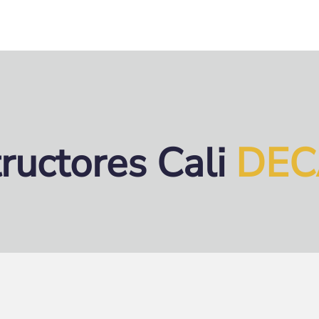
ca DECASAS
Proyectos
Contacto
Agenda 
ructores Cali
DEC
Aviso Legal