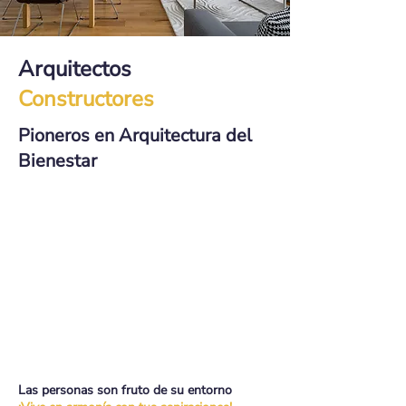
Arquitectos
Constructores
Pioneros en Arquitectura del
Bienestar
Diseños que optimizan tu salud física y
mental.
Espacios funcionales que invitan al descanso
profundo y relajación.
Materiales y colores para promover
ambientes saludables.
Las personas son fruto de su entorno